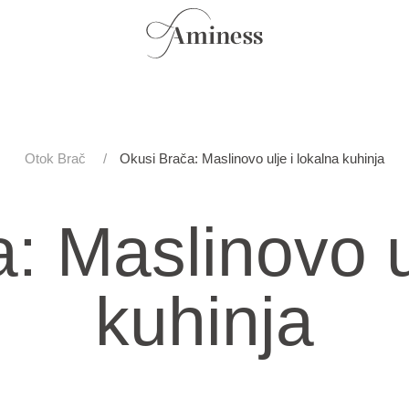
Otok Brač
Okusi Brača: Maslinovo ulje i lokalna kuhinja
: Maslinovo ul
kuhinja