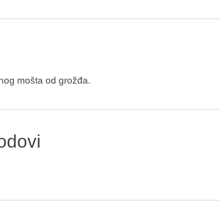
anog mošta od grožđa.
odovi