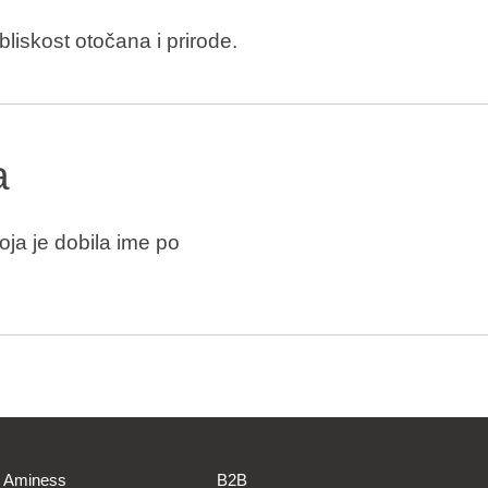
bliskost otočana i prirode.
a
oja je dobila ime po
Aminess
B2B