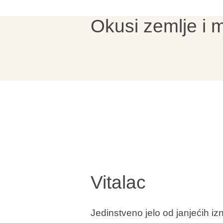
Okusi zemlje i 
Brandovi
Ami Loyalty program
Blogovi
Vitalac
Jedinstveno jelo od janjećih iznu