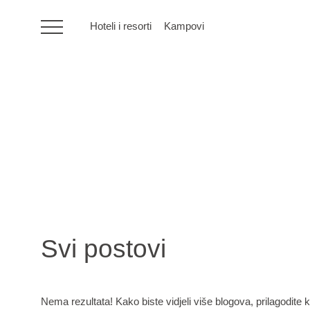
Hoteli i resorti
Kampovi
HR
Hoteli i resorti
Kampovi
Posebne ponude
Svi postovi
Destinacije
Interesi
Nema rezultata! Kako biste vidjeli više blogova, prilagodite kr