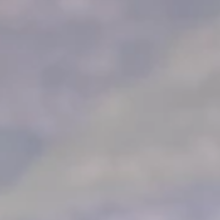
Ami Loyalty program
Blogovi