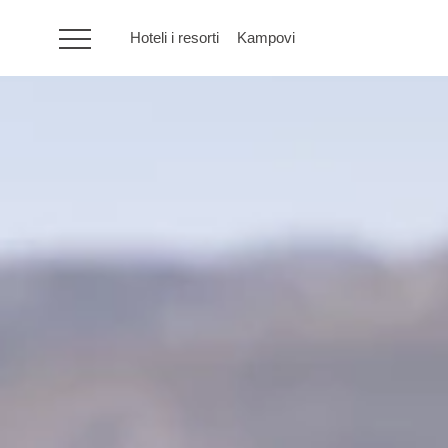
Hoteli i resorti
Kampovi
HR
Hoteli i resorti
Kampovi
Posebne ponude
Destinacije
Interesi
Brandovi