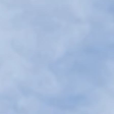
Brandovi
Ami Loyalty program
Blogovi