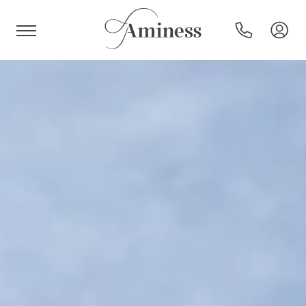
HR
Hoteli i resorti
Kampovi
Posebne ponude
Destinacije
Interesi