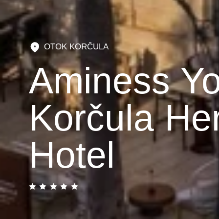
OTOK KORČULA
Aminess Yo
Korčula Her
Hotel