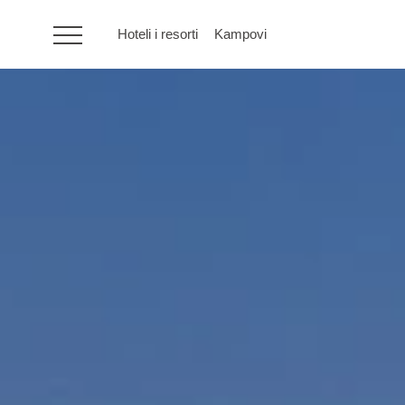
Hoteli i resorti
Kampovi
HR
Hoteli i resorti
Kampovi
Posebne ponude
Destinacije
Interesi
Brandovi