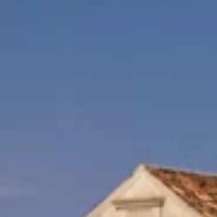
Ami Loyalty program
Blogovi