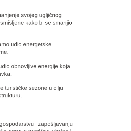
njenje svojeg ugljičnog
osmišljene kako bi se smanjio
vamo udio energetske
eme.
dio obnovljive energije koja
avka.
 turističke sezone u cilju
strukturu.
gospodarstvu i zapošljavanju