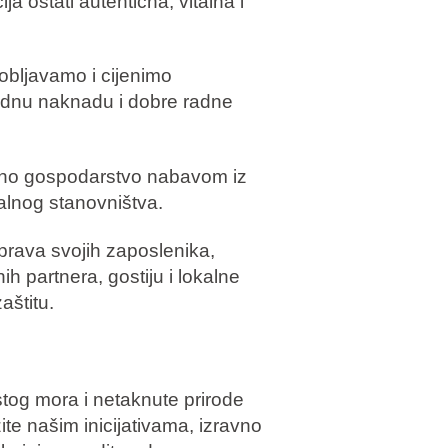
a ostati autentična, vitalna i
obljavamo i cijenimo
ednu naknadu i dobre radne
lno gospodarstvo nabavom iz
kalnog stanovništva.
prava svojih zaposlenika,
ih partnera, gostiju i lokalne
aštitu.
stog mora i netaknute prirode
ite našim inicijativama, izravno