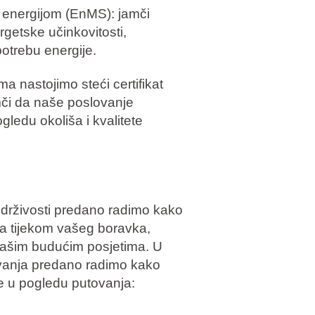
 energijom (EnMS): jamči
getske učinkovitosti,
otrebu energije.
 nastojimo steći certifikat
či da naše poslovanje
ledu okoliša i kvalitete
drživosti predano radimo kako
ma tijekom vašeg boravka,
vašim budućim posjetima. U
lovanja predano radimo kako
e u pogledu putovanja: