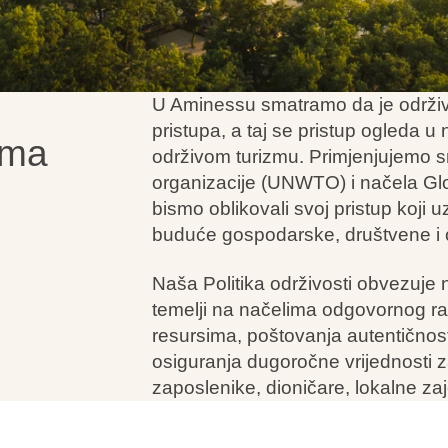
U Aminessu smatramo da je održiv
pristupa, a taj se pristup ogleda u
zma
održivom turizmu. Primjenjujemo sm
organizacije (UNWTO) i načela G
bismo oblikovali svoj pristup koji 
buduće gospodarske, društvene i 
Naša Politika održivosti obvezuje 
temelji na načelima odgovornog r
resursima, poštovanja autentičnosti
osiguranja dugoročne vrijednosti z
zaposlenike, dioničare, lokalne zaj