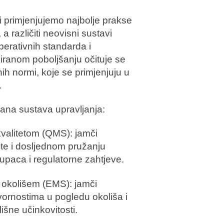
ti primjenjujemo najbolje prakse
a različiti neovisni sustavi
operativnih standarda i
iranom poboljšanju očituje se
 normi, koje se primjenjuju u
.
irana sustava upravljanja:
valitetom (QMS): jamči
ete i dosljednom pružanju
upaca i regulatorne zahtjeve.
 okolišem (EMS): jamči
vornostima u pogledu okoliša i
išne učinkovitosti.