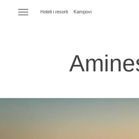
Hoteli i resorti
Kampovi
HR
Amines
Hoteli i resorti
Kampovi
Posebne ponude
Destinacije
Interesi