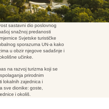
ost sastavni dio poslovnog
 našoj snažnoj predanosti
jernice Svjetske turističke
lobalnog sporazuma UN-a kako
uzima u obzir njegove sadašnje i
okolišne učinke.
nas na razvoj turizma koji se
aspolaganja prirodnim
 lokalnih zajednica i
a sve dionike: goste,
ednice i okoliš.