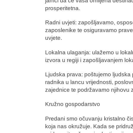
jamči da će vaša omiljena destinacij
prosperitetna.
Radni uvjeti: zapošljavamo, ospos
zaposlenike te osiguravamo prav
uvjete.
Lokalna ulaganja: ulažemo u loka
izvora u regiji i zapošljavanjem lo
Ljudska prava: poštujemo ljudska 
radnika u lancu vrijednosti, poslovn
zajednice te podržavamo njihovu z
Kružno gospodarstvo
Predani smo očuvanju kristalno či
koja nas okružuje. Kada se pridruž