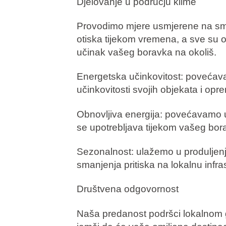
Djelovanje u području klime
Provodimo mjere usmjerene na sma
otiska tijekom vremena, a sve su 
učinak vašeg boravka na okoliš.
Energetska učinkovitost: poveća
učinkovitosti svojih objekata i opr
Obnovljiva energija: povećavamo u
se upotrebljava tijekom vašeg bor
Sezonalnost: ulažemo u produljenje
smanjenja pritiska na lokalnu infra
Društvena odgovornost
Naša predanost podršci lokalnom 