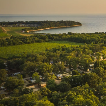
Brandovi
Ami Loyalty program
Blogovi