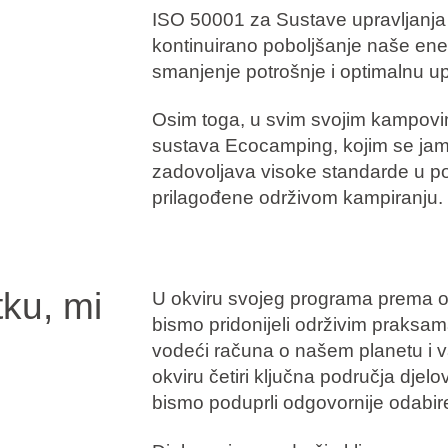
ISO 50001 za Sustave upravljanja
kontinuirano poboljšanje naše ener
smanjenje potrošnje i optimalnu up
Osim toga, u svim svojim kampovima
sustava Ecocamping, kojim se jam
zadovoljava visoke standarde u pog
prilagođene održivom kampiranju.
tku, mi
U okviru svojeg programa prema o
bismo pridonijeli održivim praksa
vodeći računa o našem planetu i 
okviru četiri ključna područja dje
bismo poduprli odgovornije odabir