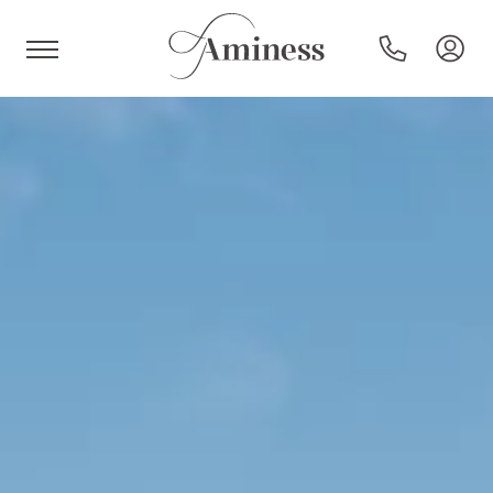
HR
Hoteli i resorti
Kampovi
Posebne ponude
Destinacije
Interesi