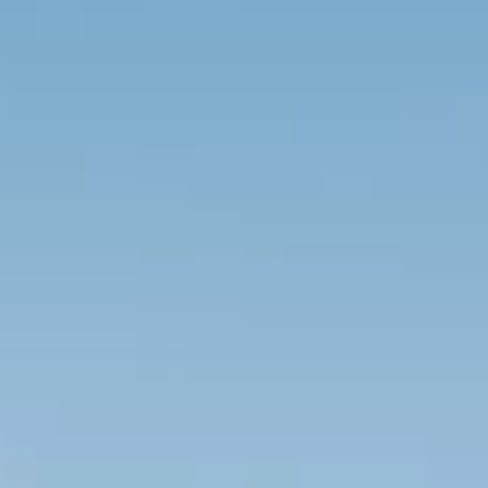
Brandovi
Ami Loyalty program
Blogovi