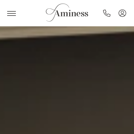
HR
Hoteli i resorti
Kampovi
Posebne ponude
Destinacije
Interesi