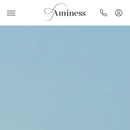
HR
Hoteli i resorti
Kampovi
Posebne ponude
Destinacije
Interesi