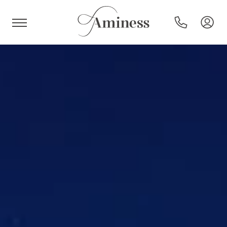
HR
Hoteli i resorti
Kampovi
Posebne ponude
Destinacije
Interesi