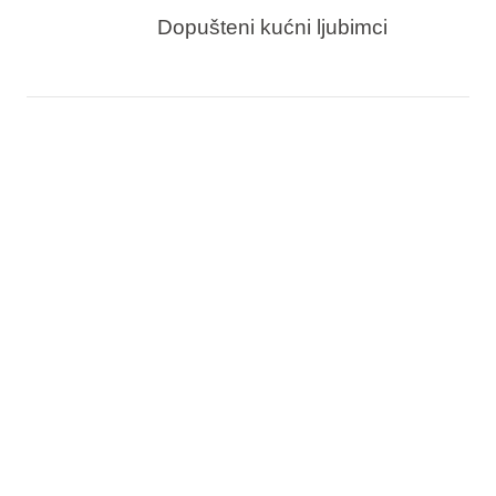
Dopušteni kućni ljubimci
Centralna lokacija i lakoća
boravka uz rijeku
Aminess Kadoor Hotel udobno je utočište za
opuštanje i planiranje aktivnosti u Karlovcu.