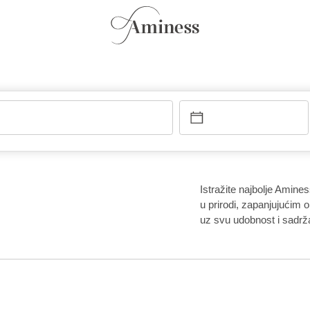
Istražite najbolje Amin
u prirodi, zapanjujućim 
uz svu udobnost i sadrža