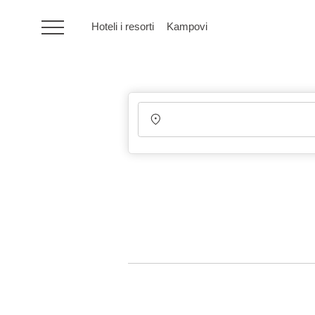
Hoteli i resorti
Kampovi
HR
Hoteli i resorti
Kampovi
Posebne ponude
Destinacije