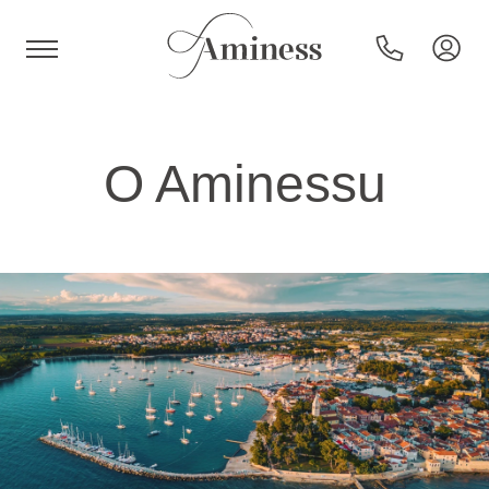
HR
O Aminessu
Hoteli i resorti
Kampovi
Posebne ponude
Destinacije