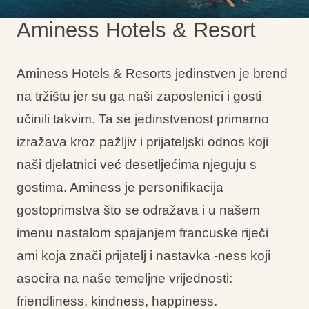
Interesi
Aminess Hotels & Resort
Aminess Hotels & Resorts jedinstven je brend
na tržištu jer su ga naši zaposlenici i gosti
Brandovi
učinili takvim. Ta se jedinstvenost primarno
Ami Loyalty program
izražava kroz pažljiv i prijateljski odnos koji
Blogovi
naši djelatnici već desetljećima njeguju s
gostima. Aminess je personifikacija
gostoprimstva što se odražava i u našem
imenu nastalom spajanjem francuske riječi
ami koja znači prijatelj i nastavka -ness koji
asocira na naše temeljne vrijednosti:
friendliness, kindness, happiness.