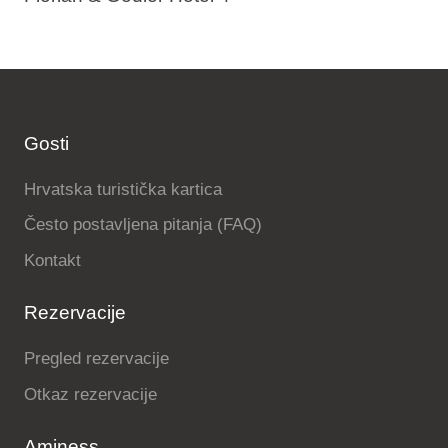
Gosti
Hrvatska turistička kartica
Često postavljena pitanja (FAQ)
Kontakt
Rezervacije
Pregled rezervacije
Otkaz rezervacije
Aminess