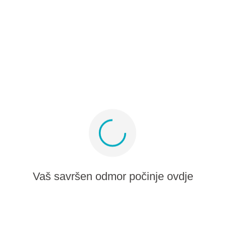
Partner program
Medijski album
Prijavite se za ponude i inspiraciju
Ostanite povezani
Vaš savršen odmor počinje ovdje