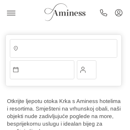
HR
Hoteli i resorti
Kampovi
Otkrijte ljepotu otoka Krka s Aminess hotelima
i resortima. Smješteni na vrhunskoj obali, naši
Posebne ponude
objekti nude zadivljujuće poglede na more,
besprijekornu uslugu i idealan bijeg za