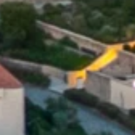
Brandovi
Ami Loyalty program
Blogovi