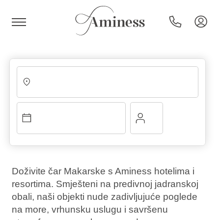
HR
Hoteli i resorti
Kampovi
Doživite čar Makarske s Aminess hotelima i
resortima. Smješteni na predivnoj jadranskoj
Posebne ponude
obali, naši objekti nude zadivljujuće poglede
na more, vrhunsku uslugu i savršenu