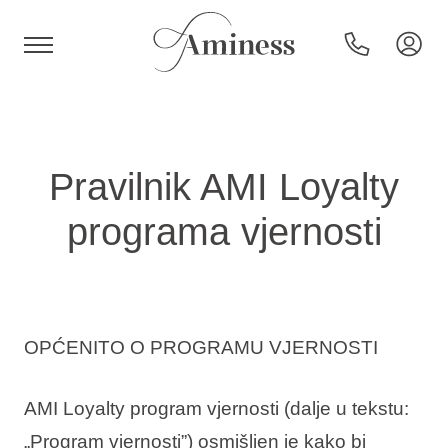
HR
Pravilnik AMI Loyalty
programa vjernosti
Hoteli i resorti
Kampovi
OPĆENITO O PROGRAMU VJERNOSTI
Posebne ponude
AMI Loyalty program vjernosti (dalje u tekstu:
Destinacije
„Program vjernosti”) osmišljen je kako bi