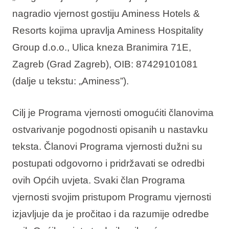
nagradio vjernost gostiju Aminess Hotels &
Interesi
Resorts kojima upravlja Aminess Hospitality
Group d.o.o., Ulica kneza Branimira 71E,
Zagreb (Grad Zagreb), OIB: 87429101081
Brandovi
(dalje u tekstu: „Aminess”).
Ami Loyalty program
Cilj je Programa vjernosti omogućiti članovima
Blogovi
ostvarivanje pogodnosti opisanih u nastavku
teksta. Članovi Programa vjernosti dužni su
postupati odgovorno i pridržavati se odredbi
ovih Općih uvjeta. Svaki član Programa
vjernosti svojim pristupom Programu vjernosti
izjavljuje da je pročitao i da razumije odredbe