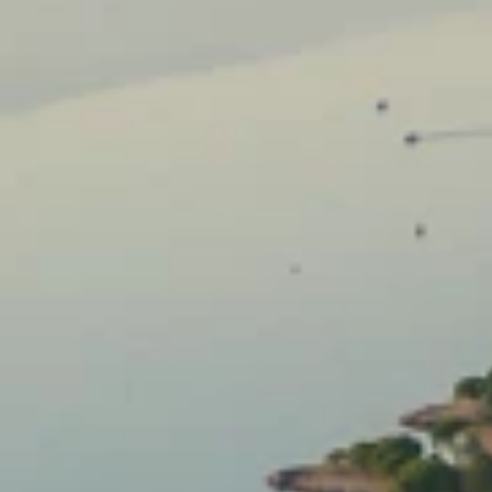
Ami Loyalty program
Blogovi