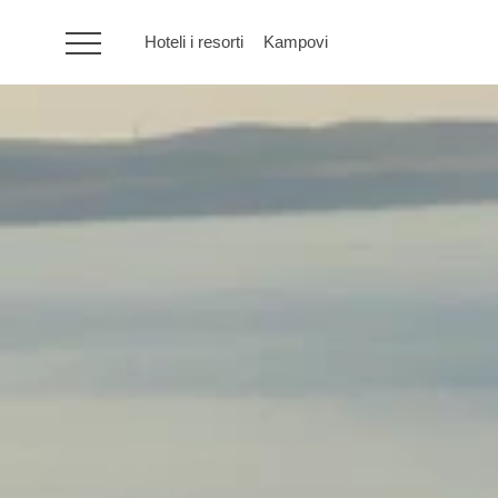
Hoteli i resorti
Kampovi
HR
Hoteli i resorti
Kampovi
Posebne ponude
Destinacije
Interesi
Brandovi