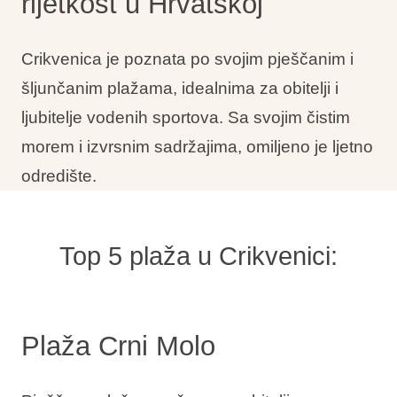
rijetkost u Hrvatskoj
Interesi
Crikvenica je poznata po svojim pješčanim i
šljunčanim plažama, idealnima za obitelji i
ljubitelje vodenih sportova. Sa svojim čistim
Brandovi
morem i izvrsnim sadržajima, omiljeno je ljetno
Ami Loyalty program
odredište.
Blogovi
Top 5 plaža u Crikvenici:
Plaža Crni Molo