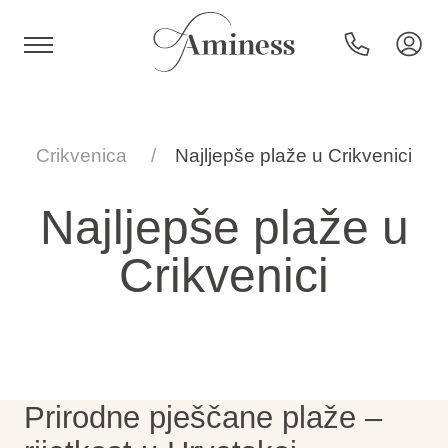
HR
Crikvenica
Najljepše plaže u Crikvenici
Najljepše plaže u
Hoteli i resorti
Crikvenici
Kampovi
Posebne ponude
Prirodne pješčane plaže –
Destinacije