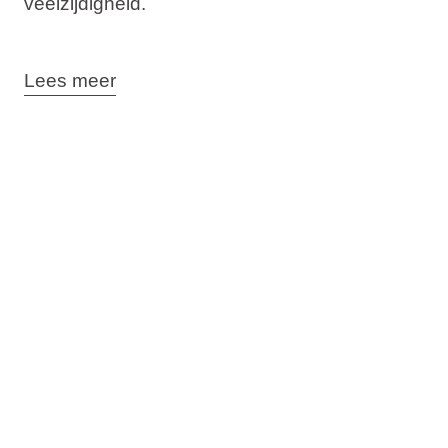
veelzijdigheid.
Lees meer
Geschiedenis
Van Alexander de Grote tot
de wetten van Vinodol