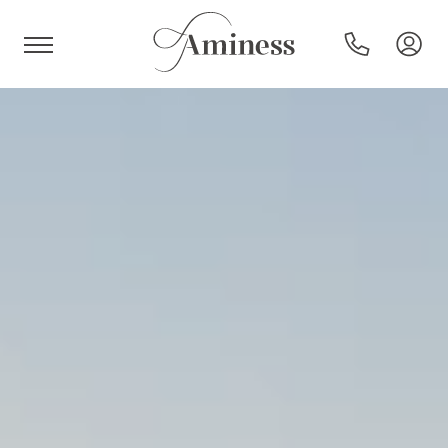
HR
Hotels en resorts
Campings
Speciale aanbiedingen
Bestemmingen
Vakantietypes