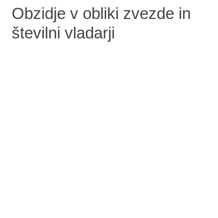
Obzidje v obliki zvezde in
številni vladarji
Novigrad so ustanovili Iliri, v 2. stoletju pred
našim štetjem pa je prešel pod rimsko oblast
in postal regionalno obrtno in trgovsko
središče. Dokaze o tej slavni preteklosti lahko
najdete v muzeju Lapidarium.