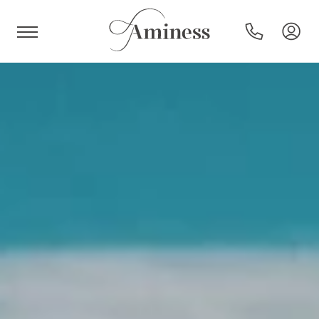
HR
Hoteli in resorti
Kampi
Posebne ponudbe
Destinacije
Vrste počitnic