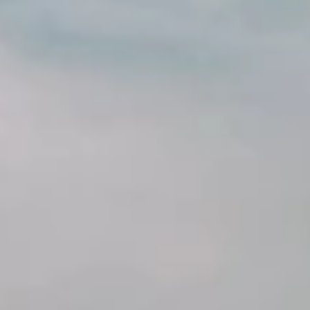
Blagovne znamke
Ami Loyalty program
Blogovi