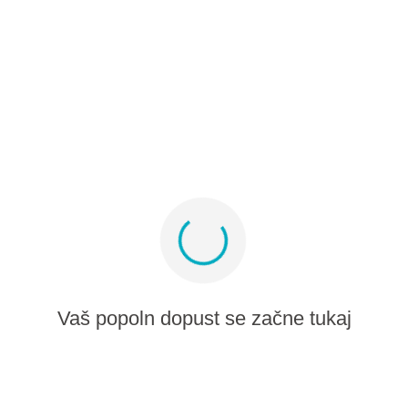
Partnerski program
Medijski album
Prijavite se na ponudbe in navdih
Ostanite povezani
Vaš popoln dopust se začne tukaj