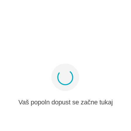
Partnerski program
Medijski album
Prijavite se na ponudbe in navdih
Ostanite povezani
Vaš popoln dopust se začne tukaj