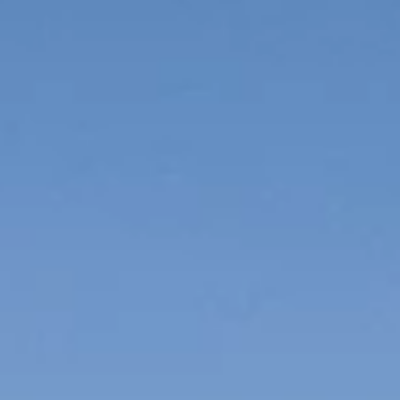
Blagovne znamke
Ami Loyalty program
Blogovi