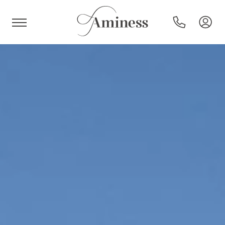
HR
Hoteli in resorti
Kampi
Posebne ponudbe
Destinacije
Vrste počitnic