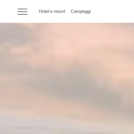
Hotel e resort
Campeggi
HR
Hotel e resort
Campeggi
Offerte speciali
Destinazioni
Tipi di vacanza
Marchi