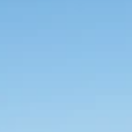
Blagovne znamke
Ami Loyalty program
Blogovi