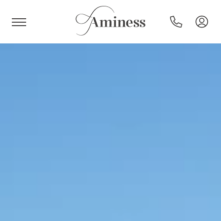
HR
Hoteli in resorti
Kampi
Posebne ponudbe
Destinacije
Vrste počitnic