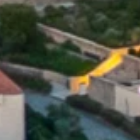
Blagovne znamke
Ami Loyalty program
Blogovi