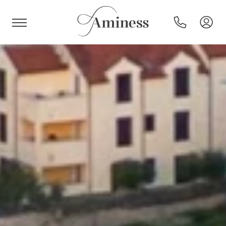
HR
Hoteli in resorti
Kampi
Posebne ponudbe
Destinacije
Vrste počitnic