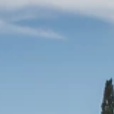
Blagovne znamke
Ami Loyalty program
Blogovi