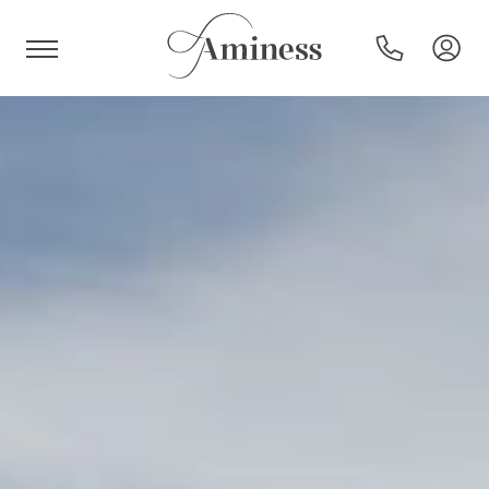
HR
Hoteli in resorti
Kampi
Posebne ponudbe
Destinacije
Vrste počitnic