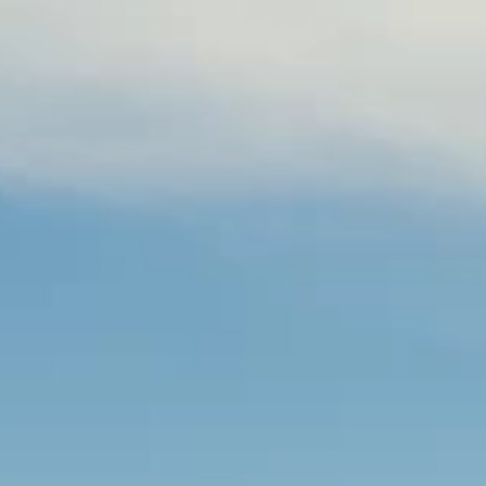
Blagovne znamke
Ami Loyalty program
Blogovi