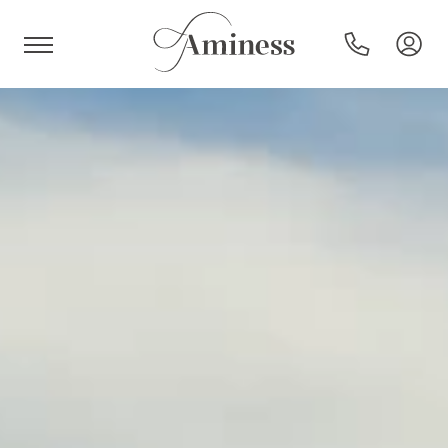
HR
Hoteli in resorti
Kampi
Posebne ponudbe
Destinacije
Vrste počitnic