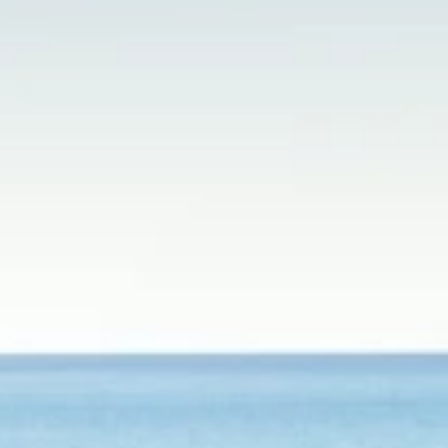
Blagovne znamke
Ami Loyalty program
Blogovi