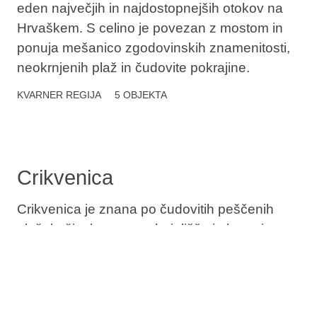
eden največjih in najdostopnejših otokov na
Hrvaškem. S celino je povezan z mostom in
ponuja mešanico zgodovinskih znamenitosti,
neokrnjenih plaž in čudovite pokrajine.
KVARNER
REGIJA
5 OBJEKTA
Crikvenica
Crikvenica je znana po čudovitih peščenih
plažah, živahnem sprehajališču in bogati
kulturni dediščini.
KVARNER
REGIJA
2 OBJEKTA