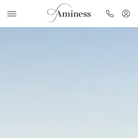
HR
Hoteli in resorti
Kampi
Posebne ponudbe
Destinacije
Vrste počitnic