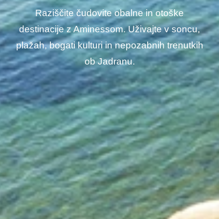
Raziščite čudovite obalne in otoške
destinacije z Aminessom. Uživajte v soncu,
plažah, bogati kulturi in nepozabnih trenutkih
ob Jadranu.