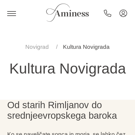
HR
Novigrad
Kultura Novigrada
Kultura Novigrada
Hoteli in resorti
Kampi
Od starih Rimljanov do
Posebne ponudbe
srednjeevropskega baroka
Destinacije
Ko se naveličate sonca in morja, se lahko čez