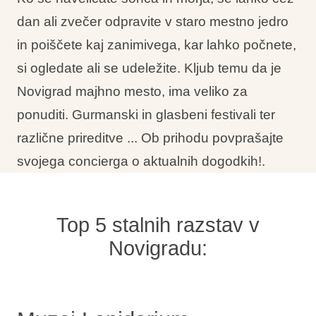
Vrste počitnic
dan ali zvečer odpravite v staro mestno jedro
in poiščete kaj zanimivega, kar lahko počnete,
si ogledate ali se udeležite. Kljub temu da je
Novigrad majhno mesto, ima veliko za
Blagovne znamke
ponuditi. Gurmanski in glasbeni festivali ter
Ami Loyalty program
različne prireditve ... Ob prihodu povprašajte
svojega concierga o aktualnih dogodkih!.
Blogovi
Top 5 stalnih razstav v
Novigradu: