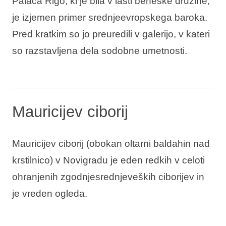
Palača Rigo, ki je bila v lasti beneške družine,
je izjemen primer srednjeevropskega baroka.
Pred kratkim so jo preuredili v galerijo, v kateri
so razstavljena dela sodobne umetnosti.
Mauricijev ciborij
Mauricijev ciborij (obokan oltarni baldahin nad
krstilnico) v Novigradu je eden redkih v celoti
ohranjenih zgodnjesrednjeveških ciborijev in
je vreden ogleda.