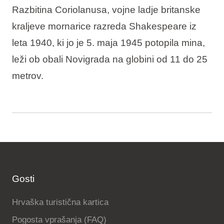
Razbitina Coriolanusa, vojne ladje britanske
kraljeve mornarice razreda Shakespeare iz
leta 1940, ki jo je 5. maja 1945 potopila mina,
leži ob obali Novigrada na globini od 11 do 25
metrov.
Gosti
Hrvaška turistična kartica
Pogosta vprašanja (FAQ)