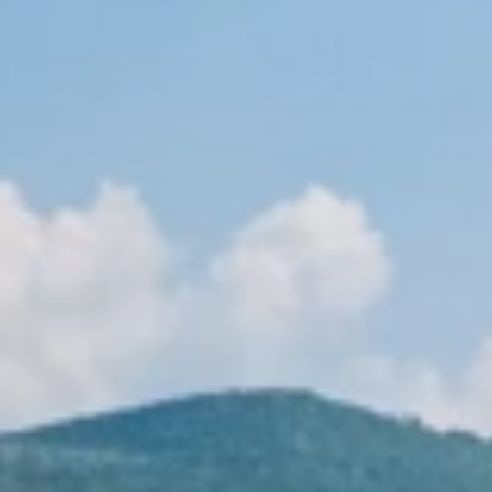
Blagovne znamke
Ami Loyalty program
Blogovi