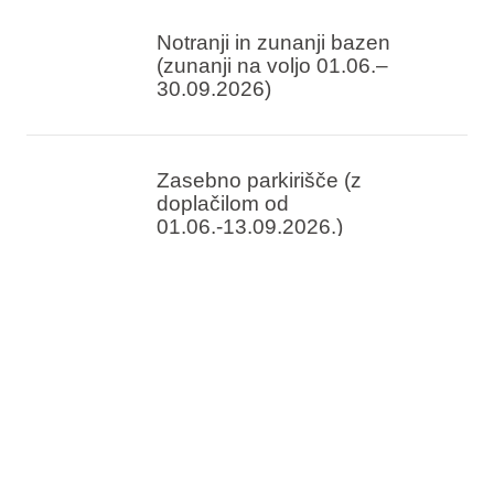
Notranji in zunanji bazen
(zunanji na voljo 01.06.–
30.09.2026)
Zasebno parkirišče (z
doplačilom od
01.06.-13.09.2026.)
Samo 20 km od letališča na
Reki
Hotel je povezan s
Thalassoterapijo Crikvenica