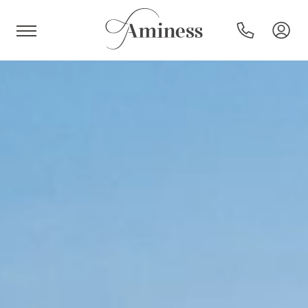
HR
Hoteli in resorti
Kampi
Posebne ponudbe
Destinacije
Vrste počitnic