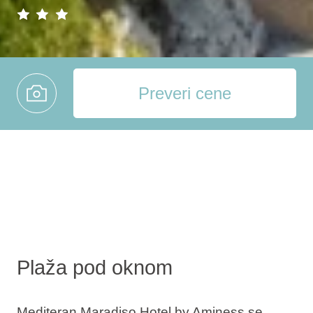
Preveri cene
Plaža pod oknom
Mediteran Maradiso Hotel by Aminess se