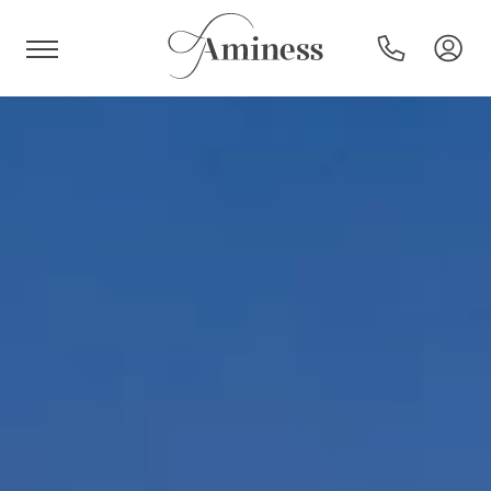
HR
Hoteli in resorti
Kampi
Posebne ponudbe
Destinacije
Vrste počitnic