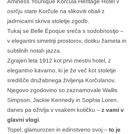
Aminess Younique Korčula Heritage Hotel v
osrčju stare Korčule na slikoviti obali z
jadrnicami skriva stoletje zgodb.
Tukaj se Belle Époque sreča s sodobnostjo –
v elegantni simetriji prostorov, dotiku žameta in
subtilnih notah jazza.
Zgrajen leta 1912 kot prvi mestni hotel, z
elegantno kavarno, ki je že več kot stoletje
središče družabnega življenja Korčulanov.
Njegovo zgodovino so zaznamovale Wallis
Simpson, Jackie Kennedy in Sophia Loren,
danes pa oživlja v vsakem kotičku –
z vami v
glavni vlogi
.
Topel, glamurozen in edinstveno svoj –
to je