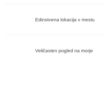
Edinstvena lokacija v mestu
Veličasten pogled na morje
Zgodovinska kavarna iz leta
1912
Ustvarjalna kuhinja: 7 Seas