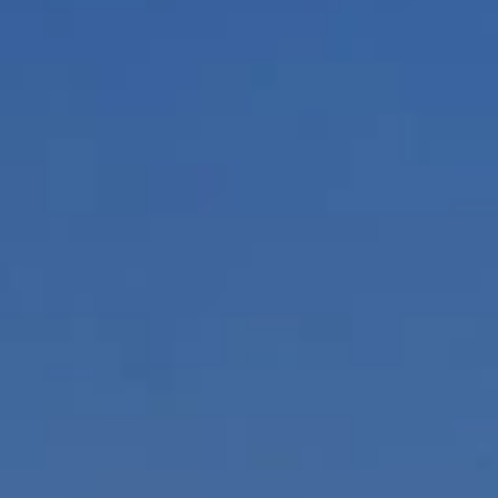
Blagovne znamke
Ami Loyalty program
Blogovi