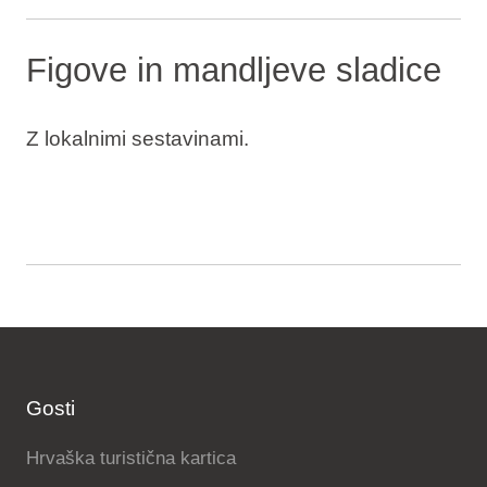
Figove in mandljeve sladice
Z lokalnimi sestavinami.
Gosti
Hrvaška turistična kartica