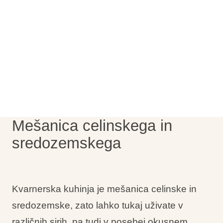
Vrste počitnic
Blagovne znamke
Ami Loyalty program
Blogovi
Mešanica celinskega in
sredozemskega
Kvarnerska kuhinja je mešanica celinske in
sredozemske, zato lahko tukaj uživate v
različnih sirih, pa tudi v posebej okusnem