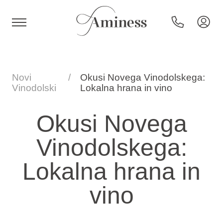
HR
Novi
Okusi Novega Vinodolskega:
Vinodolski
Lokalna hrana in vino
Hoteli in resorti
Okusi Novega
Vinodolskega:
Kampi
Lokalna hrana in
Posebne ponudbe
vino
Destinacije