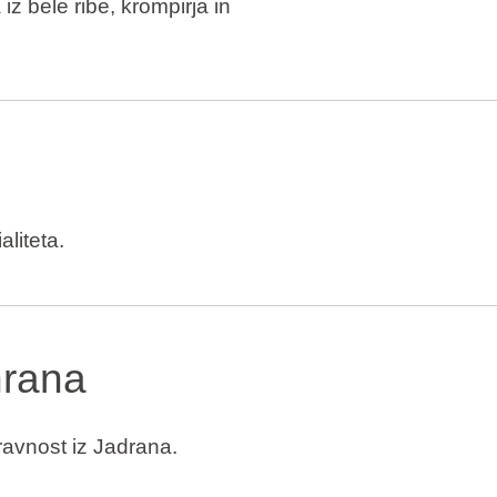
iz bele ribe, krompirja in
liteta.
hrana
ravnost iz Jadrana.