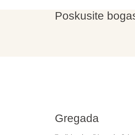
Poskusite boga
Blagovne znamke
Ami Loyalty program
Blogovi
Gregada