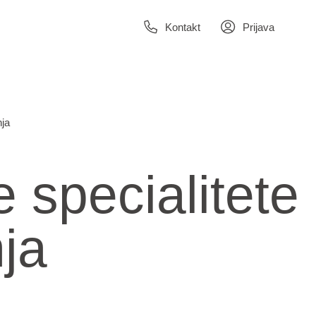
Kontakt
Prijava
nja
 specialitete
nja