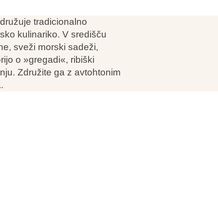
združuje tradicionalno
ko kulinariko. V središču
ne, sveži morski sadeži,
ijo o »gregadi«, ribiški
nju. Združite ga z avtohtonim
.