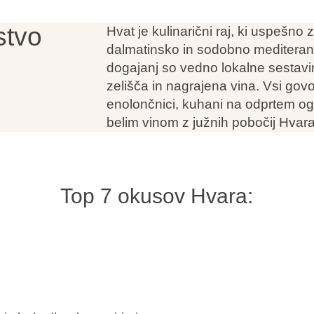
stvo
Hvat je kulinarični raj, ki uspešno 
dalmatinsko in sodobno mediterans
dogajanj so vedno lokalne sestavi
zelišča in nagrajena vina. Vsi govor
enolončnici, kuhani na odprtem og
belim vinom z južnih pobočij Hvara
Top 7 okusov Hvara: