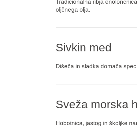
Tradicionalna ribja enolončnica 
oljčnega olja.
Sivkin med
Dišeča in sladka domača specia
Sveža morska 
Hobotnica, jastog in školjke na