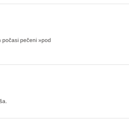
n počasi pečeni »pod
ša.