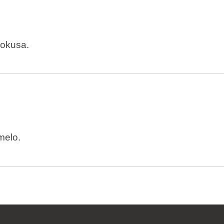
 okusa.
melo.