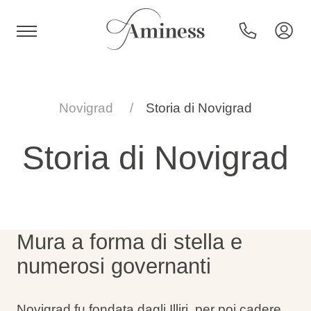
HR
Novigrad
Storia di Novigrad
Storia di Novigrad
Hotel e resort
Campeggi
Mura a forma di stella e
Offerte speciali
numerosi governanti
Destinazioni
Novigrad fu fondata dagli Illiri, per poi cadere