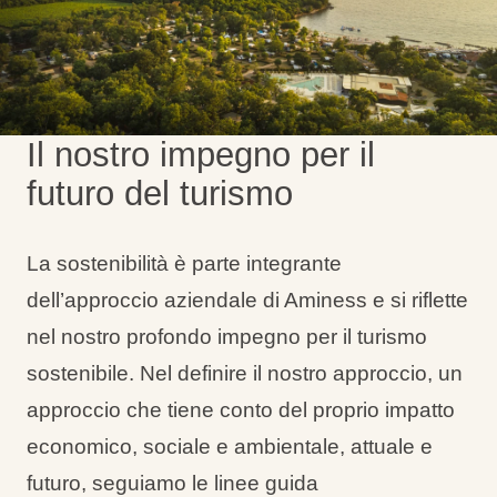
Tipi di vacanza
Il nostro impegno per il
Marchi
futuro del turismo
Programma Ami Loyalty
Blog
La sostenibilità è parte integrante
dell’approccio aziendale di Aminess e si riflette
nel nostro profondo impegno per il turismo
sostenibile. Nel definire il nostro approccio, un
approccio che tiene conto del proprio impatto
economico, sociale e ambientale, attuale e
futuro, seguiamo le linee guida