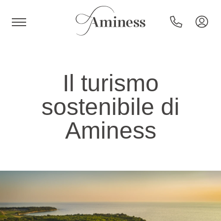
HR
Il turismo
sostenibile di
Hotel e resort
Aminess
Campeggi
Offerte speciali
Destinazioni