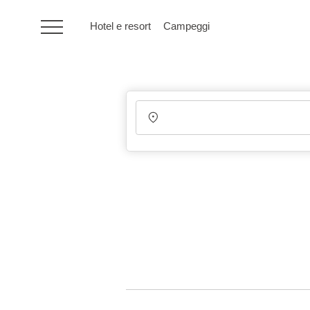
Hotel e resort
Campeggi
HR
Hotel e resort
Campeggi
Offerte speciali
Destinazioni