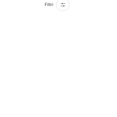
Filtri
Iscriviti per offerte e ispirazione
Resta connesso
ni di utilizzo
Reclamo scritto del consumatore
© Aminess 2026