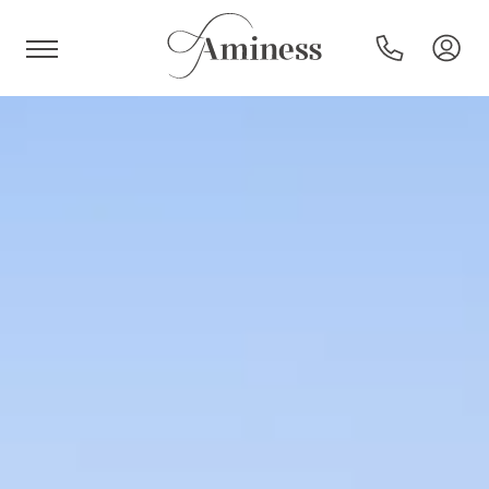
HR
Hotel e resort
Campeggi
Offerte speciali
Destinazioni
Tipi di vacanza