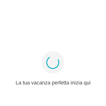
Programma partner
Album multimediale
Iscriviti per offerte e ispirazione
Resta connesso
La tua vacanza perfetta inizia qui