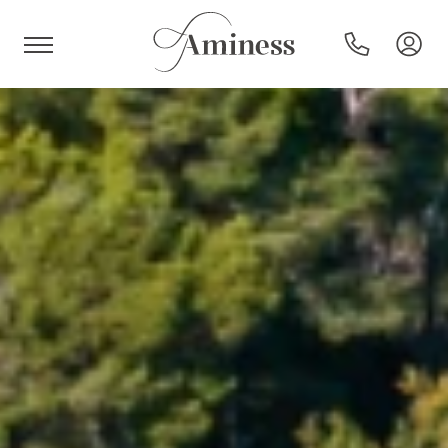
HR
Hotel e resort
Campeggi
Offerte speciali
Destinazioni
Tipi di vacanza