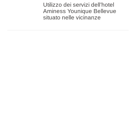
Utilizzo dei servizi dell’hotel
Aminess Younique Bellevue
situato nelle vicinanze
Camere doppie, familiari o
appartamenti
Animali domestici ammessi