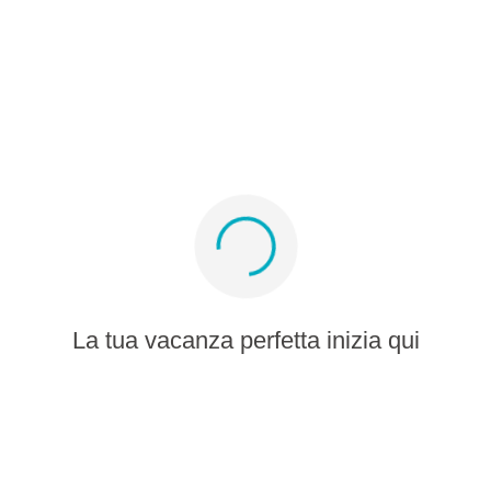
Album multimediale
Iscriviti per offerte e ispirazione
Resta connesso
La tua vacanza perfetta inizia qui