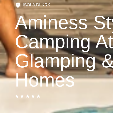
ISOLA DI KRK
Aminess St
Camping A
Glamping &
Homes