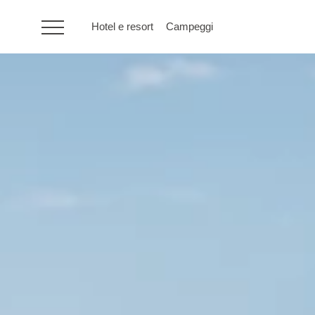
Hotel e resort
Campeggi
HR
Hotel e resort
Campeggi
Offerte speciali
Destinazioni
Tipi di vacanza
Marchi