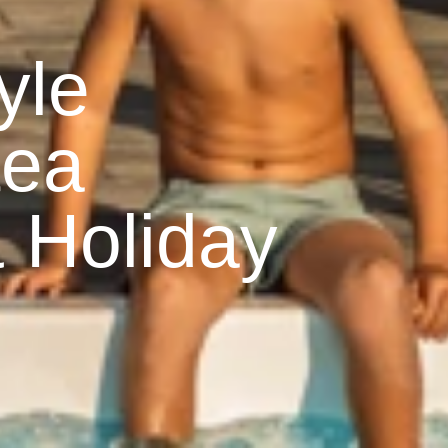
yle
tea
 Holiday