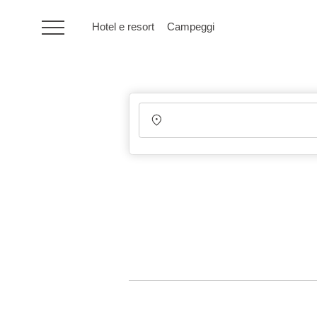
Hotel e resort
Campeggi
HR
Hotel e resort
Campeggi
Offerte speciali
Destinazioni