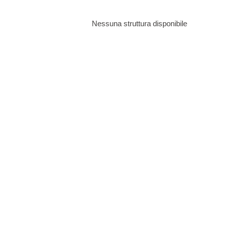
Tipi di vacanza
Nessuna struttura disponibile
Marchi
Ospiti
Prenotazioni
Programma Ami Loyalty
Carta turistica croata
Visualizza prenotazione
Blog
Domande frequenti (FAQ)
Annulla prenotazione
Contatto