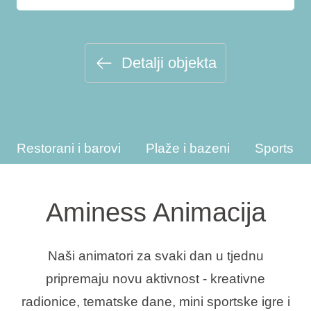
Interesi
Detalji objekta
Brandovi
Ami Loyalty program
Restorani i barovi
Plaže i bazeni
Sportske 
Blogovi
Aminess Animacija
Naši animatori za svaki dan u tjednu
pripremaju novu aktivnost - kreativne
radionice, tematske dane, mini sportske igre i