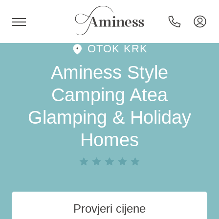
OTOK KRK
HR
Aminess Style
Camping Atea
Glamping & Holiday
Hoteli i resorti
Homes
Kampovi
Posebne ponude
Destinacije
Provjeri cijene