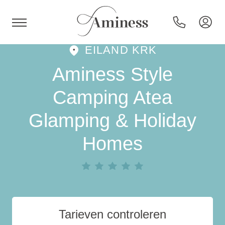
EILAND KRK
HR
Aminess Style
Camping Atea
Glamping & Holiday
Hotels en resorts
Homes
Campings
Speciale aanbiedingen
Bestemmingen
Tarieven controleren