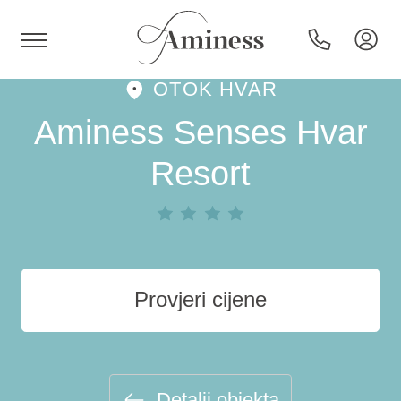
OTOK HVAR
HR
Aminess Senses Hvar
Resort
Hoteli i resorti
Kampovi
Provjeri cijene
Posebne ponude
Destinacije
Detalji objekta