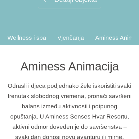
Interesi
Wellness i spa
Vjenčanja
Aminess Animac
Brandovi
Ami Loyalty program
Aminess Animacija
Blogovi
Odrasli i djeca podjednako žele iskoristiti svaki
trenutak slobodnog vremena, pronaći savršeni
balans između aktivnosti i potpunog
opuštanja. U Aminess Senses Hvar Resortu,
aktivni odmor doveden je do savršenstva –
svaki dan donosi novu avanturu ili mirne,