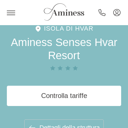
ISOLA DI HVAR
HR
Aminess Senses Hvar
Resort
Hotel e resort
Campeggi
Controlla tariffe
Offerte speciali
Destinazioni
Dettagli della struttura