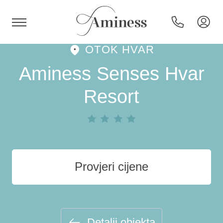
OTOK HVAR
HR
Aminess Senses Hvar
Resort
Hoteli i resorti
Kampovi
Provjeri cijene
Posebne ponude
Destinacije
Detalji objekta