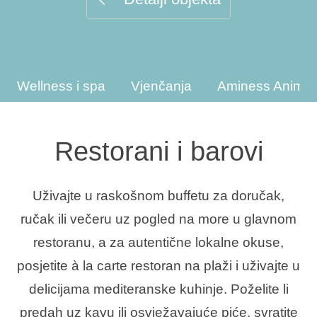
Interesi
Wellness i spa
Vjenčanja
Aminess Animac
Brandovi
Ami Loyalty program
Restorani i barovi
Blogovi
Uživajte u raskošnom buffetu za doručak,
ručak ili večeru uz pogled na more u glavnom
restoranu, a za autentične lokalne okuse,
posjetite à la carte restoran na plaži i uživajte u
delicijama mediteranske kuhinje. Poželite li
predah uz kavu ili osvježavajuće piće, svratite