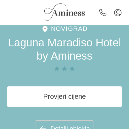
NOVIGRAD
HR
Laguna Maradiso Hotel
by Aminess
Hoteli i resorti
Kampovi
Provjeri cijene
Posebne ponude
Destinacije
Detalji objekta