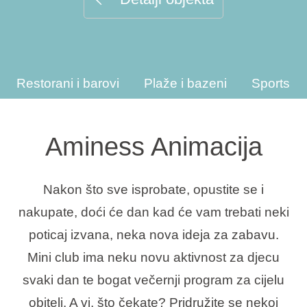
Interesi
Restorani i barovi
Plaže i bazeni
Sportske 
Brandovi
Ami Loyalty program
Aminess Animacija
Blogovi
Nakon što sve isprobate, opustite se i
nakupate, doći će dan kad će vam trebati neki
poticaj izvana, neka nova ideja za zabavu.
Mini club ima neku novu aktivnost za djecu
svaki dan te bogat večernji program za cijelu
obitelj. A vi, što čekate? Pridružite se nekoj