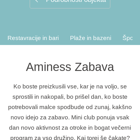
Vrste počitnic
Restavracije in bari
Plaže in bazeni
Športn
Blagovne znamke
Ami Loyalty program
Aminess Zabava
Blogovi
Ko boste preizkusili vse, kar je na voljo, se
sprostili in nakopali, bo prišel dan, ko boste
potrebovali malce spodbude od zunaj, kakšno
novo idejo za zabavo. Mini club ponuja vsak
dan novo aktivnost za otroke in bogat večerni
program za vso družino. Kaj torej še čakate?