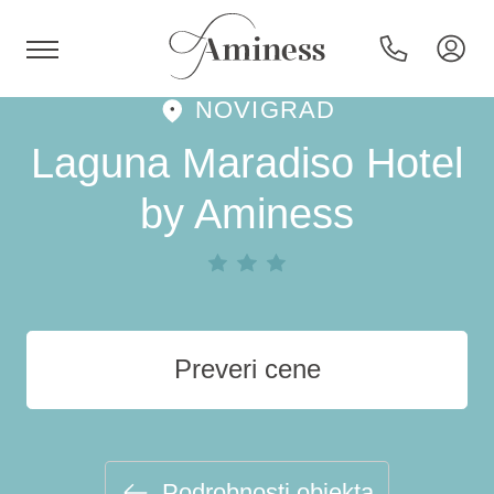
NOVIGRAD
HR
Laguna Maradiso Hotel
by Aminess
Hoteli in resorti
Kampi
Preveri cene
Posebne ponudbe
Destinacije
Podrobnosti objekta